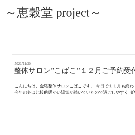
～恵穀堂 project～
投
2021/11/30
稿
整体サロン”こばこ”１２月ご予約受
日:
こんにちは、金曜整体サロンこばこです。 今日で１１月も終わ
今年の冬は比較的暖かい陽気が続いていたので過ごしやすく ダウ