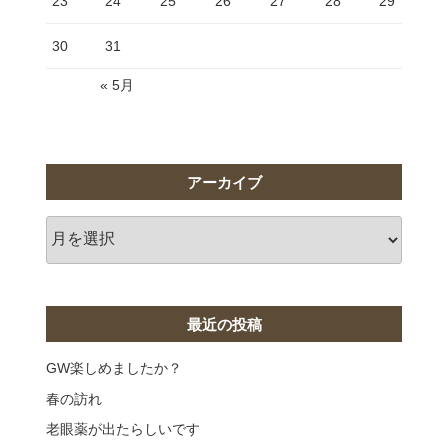
23
24
25
26
27
28
29
30
31
« 5月
アーカイブ
ア
ー
カ
イ
ブ
最近の投稿
GW楽しめましたか？
春の訪れ
老眼薬が出たらしいです