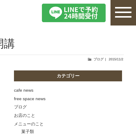
開講
投
ブログ
2015/11/2
稿
日:
カテゴリー
cafe news
free space news
ブログ
お店のこと
メニューのこと
菓子類