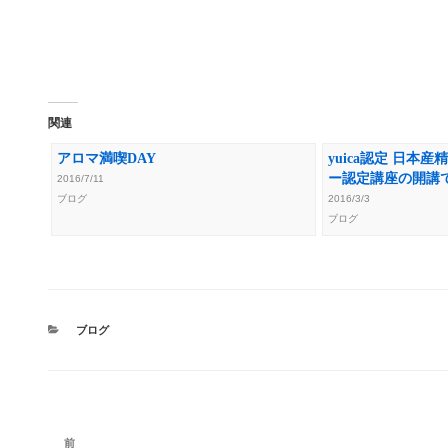
関連
アロマ満喫DAY
yuica認定 日本
ー認定講座の開講で
2016/7/11
ブログ
2016/3/3
ブログ
カ
ブログ
テ
ゴ
リ
ー
投
前
前