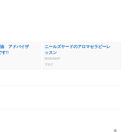
産精油 アドバイザ
ニールズヤードのアロマセラピーレ
す!!
ッスン
2015/10/27
ブログ
次
次