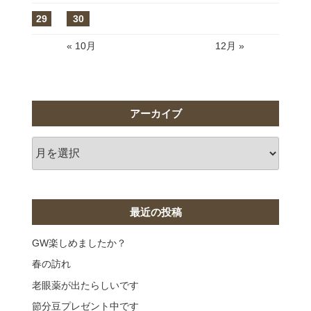
29
30
« 10月
12月 »
アーカイブ
ア
ー
カ
イ
ブ
最近の投稿
GW楽しめましたか？
春の訪れ
老眼薬が出たらしいです
節分豆プレゼント中です