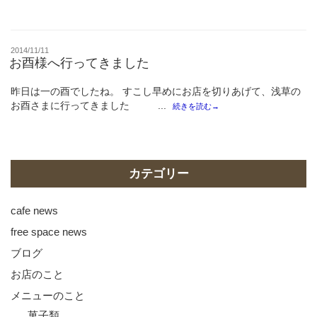
投
2014/11/11
稿
お酉様へ行ってきました
日:
昨日は一の酉でしたね。 すこし早めにお店を切りあげて、浅草の
お酉さまに行ってきました ...
続きを読む→
カテゴリー
cafe news
free space news
ブログ
お店のこと
メニューのこと
菓子類