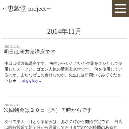
～恵穀堂 project～
2014年11月
投
2014/11/11
稿
明日は漢方茶講座です
日:
明日は漢方茶講座です。 先生からいただいた生薬をダシとして使
用したスープと、ゴエン人気の酵素玄米付です。 何を使用してい
るのか、またなぜこの食材なのか、先生に当日聞いてみてくださ
いね★...
続きを読む→
投
2014/11/11
稿
次回朝会は２０日（木）７時からです
日:
次回で第３回目となる朝会は、あさ７時から開始予定です。 当店
は臨時営業で朝７時から営業しておりますのでお時間のある方、