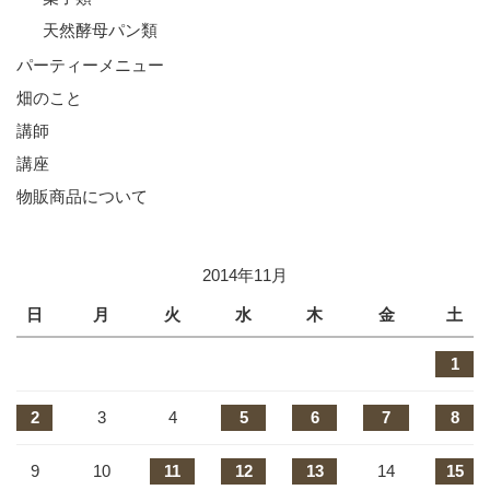
天然酵母パン類
パーティーメニュー
畑のこと
講師
講座
物販商品について
2014年11月
日
月
火
水
木
金
土
1
2
3
4
5
6
7
8
9
10
11
12
13
14
15