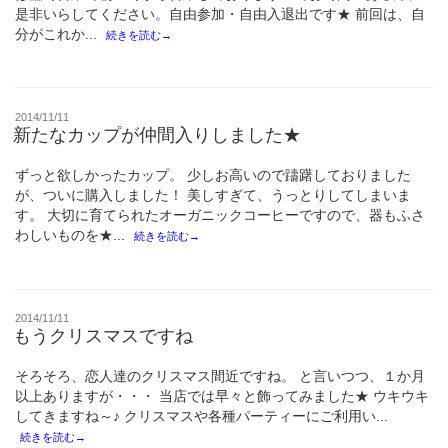
是非いらしてください。自由参加・自由入退出です★ 前回は、自
分がこれか...
続きを読む→
投
2014/11/11
稿
新たなカップが仲間入りしました★
日:
ずっと欲しかったカップ。 少しお高いので躊躇しておりました
が、ついに購入しました！ 美しすぎて、うっとりしてしまいま
す。 大切に育てられたオーガニックコーヒーですので、器もふさ
わしいものを★...
続きを読む→
投
2014/11/11
稿
もうクリスマスですね
日:
そろそろ、恋人達のクリスマス間近ですね。 と言いつつ、１か月
以上ありますが・・・ 当店では早々と飾ってみました★ ウキウキ
してきますね～♪ クリスマスや各種パーティーにご利用い...
続きを読む→