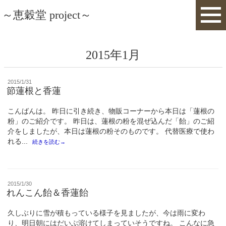
～恵穀堂 project～
2015年1月
投
2015/1/31
稿
節蓮根と香蓮
日:
こんばんは。 昨日に引き続き、物販コーナーから本日は「蓮根の
粉」のご紹介です。 昨日は、蓮根の粉を混ぜ込んだ「飴」のご紹
介をしましたが、本日は蓮根の粉そのものです。 代替医療で使わ
れる...
続きを読む→
投
2015/1/30
稿
れんこん飴＆香蓮飴
日:
久しぶりに雪が積もっている様子を見ましたが、今は雨に変わ
り、明日朝にはだいぶ溶けてしまっていそうですね。 こんなに急