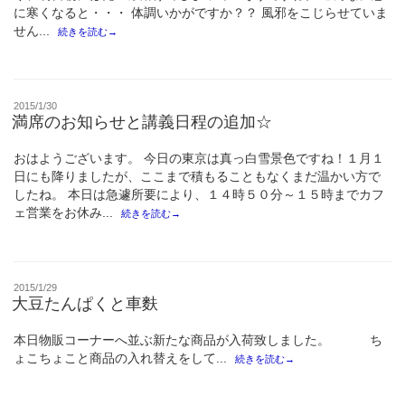
に寒くなると・・・ 体調いかがですか？？ 風邪をこじらせていま
せん...
続きを読む→
投
2015/1/30
稿
満席のお知らせと講義日程の追加☆
日:
おはようございます。 今日の東京は真っ白雪景色ですね！１月１
日にも降りましたが、ここまで積もることもなくまだ温かい方で
したね。 本日は急遽所要により、１４時５０分～１５時までカフ
ェ営業をお休み...
続きを読む→
投
2015/1/29
稿
大豆たんぱくと車麩
日:
本日物販コーナーへ並ぶ新たな商品が入荷致しました。 ち
ょこちょこと商品の入れ替えをして...
続きを読む→