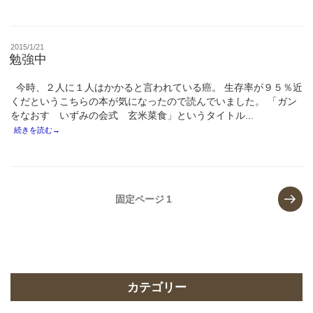
投
2015/1/21
稿
勉強中
日:
今時、２人に１人はかかると言われている癌。 生存率が９５％近
くだというこちらの本が気になったので読んでいました。 「ガン
をなおす いずみの会式 玄米菜食」というタイトル...
続きを読む→
投
次
固定ページ
1
の
稿
ペ
ナ
ー
ビ
ジ
ゲ
カテゴリー
ー