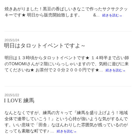
焼きあがりました！黒豆の香ばしいきなこで作ったサクサククッ
キーです★ 明日から販売開始致します。 &...
続きを読む→
投
2015/1/24
稿
明日はタロットイベントですよ～
日:
明日は１３時頃からタロットイベントです★ １４時半まで占い師
のTOMOMIさんが２階にいらっしゃいますので、気軽に遊びに来
てくださいね★ お茶付で２０分２０００円です★...
続きを読む→
投
2015/1/22
稿
I LOVE 練馬
日:
なんとなくですが、練馬の方々って『練馬を盛り上げよう！地域
全体で連帯していこう！』という心持が強いような気がするんで
す。いい意味で「田舎」なほんわりした雰囲気が残っているのが
とっても素敵な町です♪ ...
続きを読む→