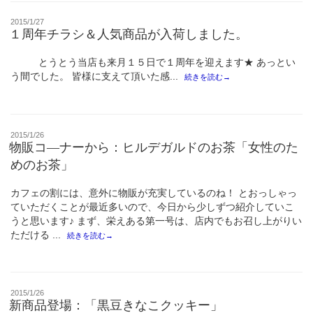
投
2015/1/27
稿
１周年チラシ＆人気商品が入荷しました。
日:
とうとう当店も来月１５日で１周年を迎えます★ あっとい
う間でした。 皆様に支えて頂いた感...
続きを読む→
投
2015/1/26
稿
物販コ―ナーから：ヒルデガルドのお茶「女性のた
日:
めのお茶」
カフェの割には、意外に物販が充実しているのね！ とおっしゃっ
ていただくことが最近多いので、今日から少しずつ紹介していこ
うと思います♪ まず、栄えある第一号は、店内でもお召し上がりい
ただける ...
続きを読む→
投
2015/1/26
稿
新商品登場：「黒豆きなこクッキー」
日: