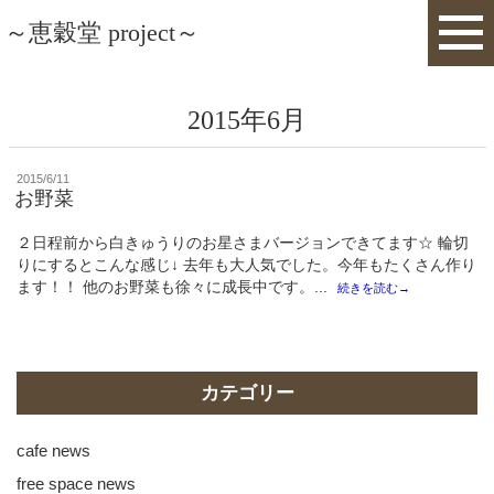
～恵穀堂 project～
2015年6月
投
2015/6/11
稿
お野菜
日:
２日程前から白きゅうりのお星さまバージョンできてます☆ 輪切
りにするとこんな感じ↓ 去年も大人気でした。今年もたくさん作り
ます！！ 他のお野菜も徐々に成長中です。...
続きを読む→
カテゴリー
cafe news
free space news