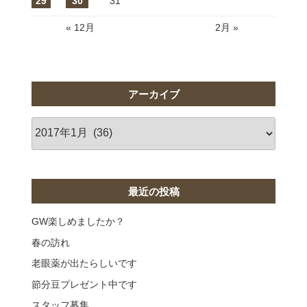
29
30
31
« 12月
2月 »
アーカイブ
ア
ー
カ
イ
ブ
最近の投稿
GW楽しめましたか？
春の訪れ
老眼薬が出たらしいです
節分豆プレゼント中です
スタッフ募集