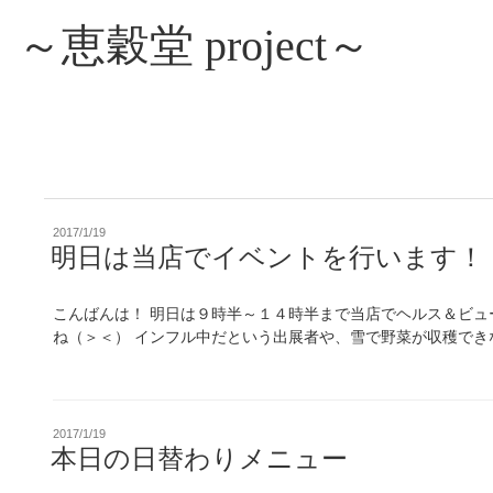
～恵穀堂 project～
投
2017/1/19
稿
明日は当店でイベントを行います！
日:
こんばんは！ 明日は９時半～１４時半まで当店でヘルス＆ビュ
ね（＞＜） インフル中だという出展者や、雪で野菜が収穫できな
投
2017/1/19
稿
本日の日替わりメニュー
日: