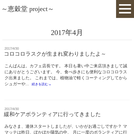
～恵穀堂 project～
2017年4月
投
2017/4/30
稿
コロコロラスクが生まれ変わりましたよ～
日:
こんばんは。カフェ店長です。 本日も暑い中ご来店頂きまして誠
にありがとうございます。 今、食べ歩きにも便利なコロコロラス
ク出来ました。 これまでは、植物油で軽くコーティングしてから
シュガーや...
続きを読む→
投
2017/4/30
稿
緩和ケアボランティアに行ってきました
日:
みなさま、連休スタートしましたが、いかがお過ごしですか？ マ
マッテは昨日、ぽかぽか陽気の中、 月に一度のボランティアに行