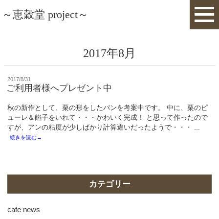
～恵穀堂 project～
2017年8月
投
2017/8/31
稿
ご利用者様へプレゼント中
日:
秋の新作として、栗の形をしたパンを考案中です。 中に、栗のピ
ューレ＆餡子をいれて・・・かわいく完成！ と思って作ったので
すが、アンの粘度が少しばかり計算違いだったようで・・・ ...
続きを読む→
カテゴリー
cafe news