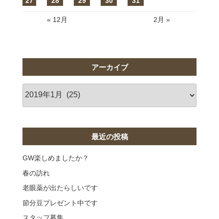
27
28
29
30
31
« 12月
2月 »
アーカイブ
ア
ー
カ
イ
ブ
最近の投稿
GW楽しめましたか？
春の訪れ
老眼薬が出たらしいです
節分豆プレゼント中です
スタッフ募集