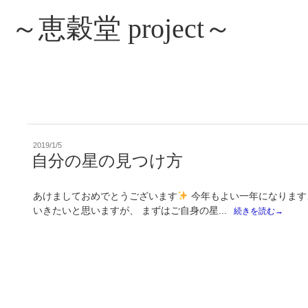
～恵穀堂 project～
投
2019/1/5
稿
自分の星の見つけ方
日:
あけましておめでとうございます
今年もよい一年になります
いきたいと思いますが、 まずはご自身の星...
続きを読む→