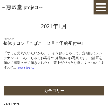
～恵穀堂 project～
2021年1月
投
2021/1/29
稿
整体サロン「こばこ」２月ご予約受付中♪
日:
「ずっと元気でいたいから。」 そうおっしゃって、定期的にメン
テナンスにいらっしゃるお客様の 施術後のお写真です。（許可を
頂いて撮影させて頂きました♪） 背中がぴったり壁にくっついてま
すね(^...
続きを読む→
カテゴリー
cafe news