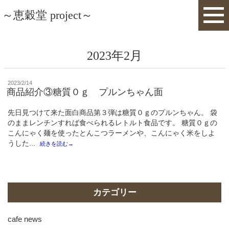
～恵穀堂 project～
2023年2月
投
2023/2/14
稿
商品紹介③糖質０ｇ プルンちゃん面
日:
先日見つけて来た面白商品第３弾は糖質０ｇのプルンちゃん。 袋
のままレンチンすれば食べられるレトルト食品です。 糖質０ｇの
こんにゃく麺を使ったとんこつラーメンや、こんにゃく米をしよ
うした...
続きを読む→
カテゴリー
cafe news