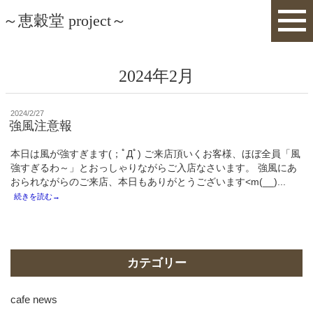
～恵穀堂 project～
2024年2月
投
2024/2/27
稿
強風注意報
日:
本日は風が強すぎます(；ﾟДﾟ) ご来店頂いくお客様、ほぼ全員「風
強すぎるわ～」とおっしゃりながらご入店なさいます。 強風にあ
おられながらのご来店、本日もありがとうございます<m(__)...
続きを読む→
カテゴリー
cafe news