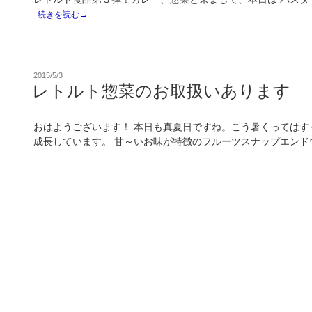
続きを読む→
投
2015/5/3
稿
レトルト惣菜のお取扱いあります
日:
おはようございます！ 本日も真夏日ですね。こう暑くってはす
成長しています。 甘～いお味が特徴のフルーツスナップエンドウ