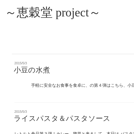
～恵穀堂 project～
投
2015/5/3
稿
小豆の水煮
日:
手軽に安全なお食事を食卓に、の第４弾はこちら、小豆の
投
2015/5/3
稿
ライスパスタ＆パスタソース
日:
レトルト食品第３弾！カレー、惣菜と来まして、本日は パスタ