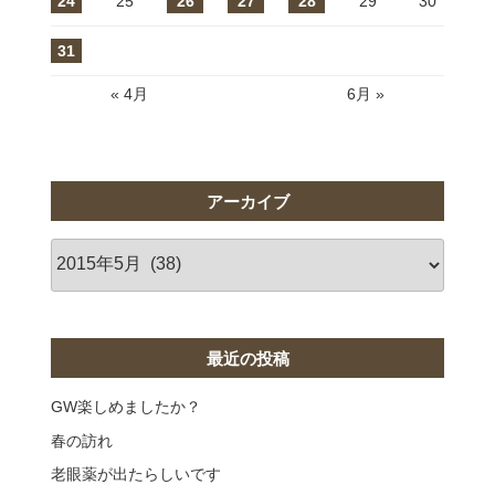
24
25
26
27
28
29
30
31
« 4月
6月 »
アーカイブ
ア
ー
カ
イ
ブ
最近の投稿
GW楽しめましたか？
春の訪れ
老眼薬が出たらしいです