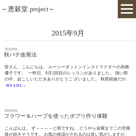
～恵穀堂 project～
2015年9月
投
2015/9/9
稿
秋バテ改善法
日:
皆さん、こんにちは。 ルーシーダットンインストラクターの高橋
優子です。 一昨日、9月1回目のレッスンがありました。 強い雨
の中、起こしいただきありがとうご ざいました。 秋雨前線だか...
続きを読む→
投
2015/9/9
稿
フラワー＆ハーブを使ったポプリ作り体験
日:
こんばんは。 ず～～～～と雨ですね。 どうやら金曜までこの空模
様が続きそうです。 お肌の保湿がされるのは良い気がしますが、