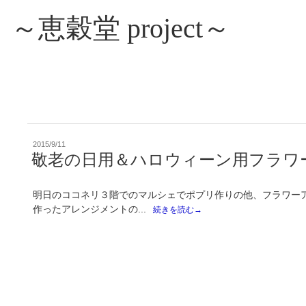
～恵穀堂 project～
投
2015/9/11
稿
敬老の日用＆ハロウィーン用フラワ
日:
明日のココネリ３階でのマルシェでポプリ作りの他、フラワー
作ったアレンジメントの...
続きを読む→