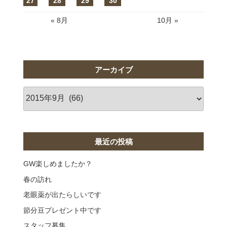
27
28
29
30
« 8月
10月 »
アーカイブ
ア
ー
カ
イ
ブ
最近の投稿
GW楽しめましたか？
春の訪れ
老眼薬が出たらしいです
節分豆プレゼント中です
スタッフ募集