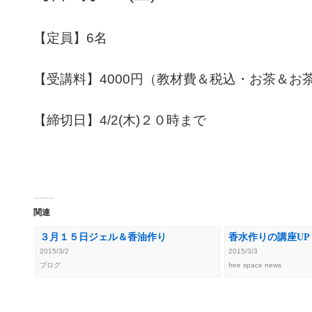
【定員】6名
【受講料】4000円（教材費＆税込・お茶＆お
【締切日】4/2(木)２０時まで
関連
３月１５日ジェル＆香油作り
香水作りの講座U
2015/3/2
2015/3/3
ブログ
free space news