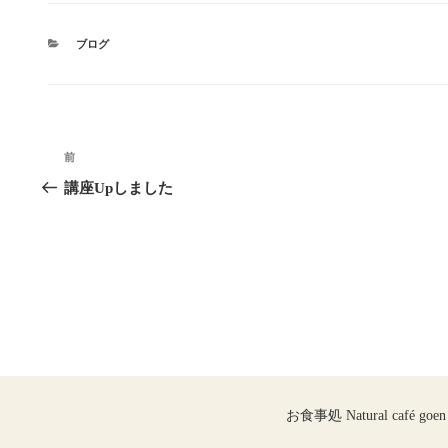
カ
ブログ
テ
ゴ
リ
ー
投
前
前
稿
の
講座Upしました
投
ナ
稿
ビ
ゲ
ー
シ
ョ
お食事処 Natural café goen
ン