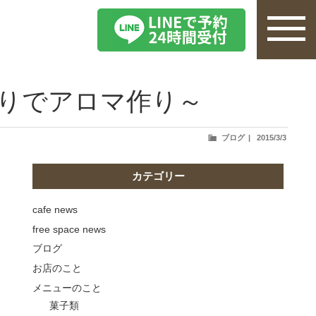
りでアロマ作り～
投
ブログ
2015/3/3
稿
日:
カテゴリー
cafe news
free space news
ブログ
お店のこと
メニューのこと
菓子類