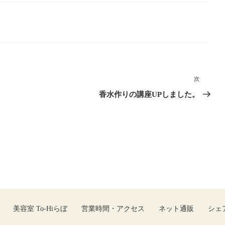
次
次
の
香水作りの講座UPしました。
投
稿
美容室 To-Hiらぼ
営業時間・アクセス
ネット通販
シェ