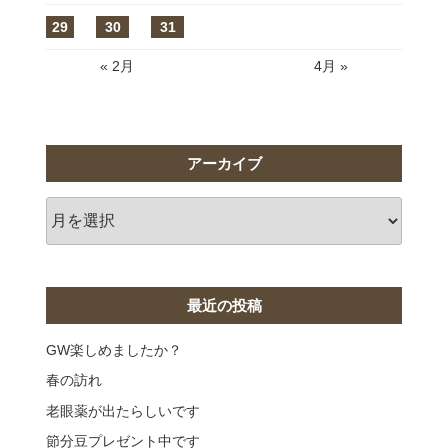
29
30
31
« 2月
4月 »
アーカイブ
ア
ー
カ
イ
ブ
最近の投稿
GW楽しめましたか？
春の訪れ
老眼薬が出たらしいです
節分豆プレゼント中です