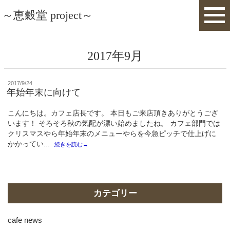
～恵穀堂 project～
2017年9月
投
2017/9/24
稿
年始年末に向けて
日:
こんにちは。カフェ店長です。 本日もご来店頂きありがとうござ
います！ そろそろ秋の気配が漂い始めましたね。 カフェ部門では
クリスマスやら年始年末のメニューやらを今急ピッチで仕上げに
かかってい...
続きを読む→
カテゴリー
cafe news