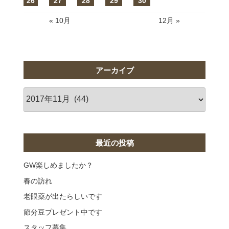
26
27
28
29
30
« 10月
12月 »
アーカイブ
ア
ー
カ
イ
ブ
最近の投稿
GW楽しめましたか？
春の訪れ
老眼薬が出たらしいです
節分豆プレゼント中です
スタッフ募集