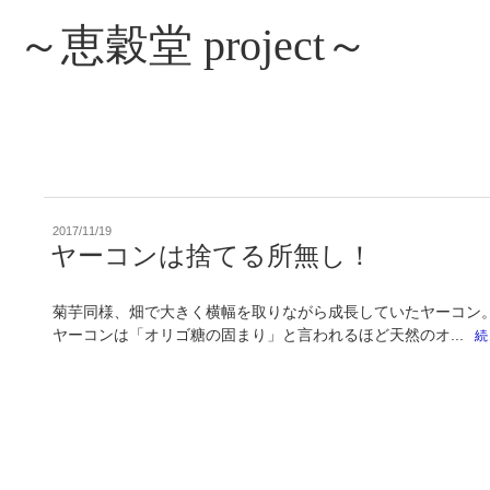
～恵穀堂 project～
投
2017/11/19
稿
ヤーコンは捨てる所無し！
日:
菊芋同様、畑で大きく横幅を取りながら成長していたヤーコン。
ヤーコンは「オリゴ糖の固まり」と言われるほど天然のオ...
続