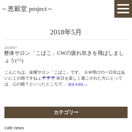
～恵穀堂 project～
2018年5月
投
2018/5/7
稿
整体サロン「こばこ」GWの疲れ吹きを飛ばしまし
日:
ょう(^^)
こんにちは。金曜サロン「こばこ」です。 ＧＷ明けの一日目はあ
いにくの雨ですねぇ
休日を楽しく過ごされた方にとって
は、心の鏡？といったところで...
続きを読む→
カテゴリー
cafe news