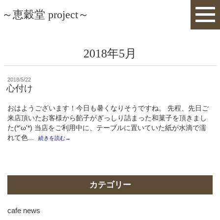
～恵穀堂 project～
2018年5月
投
2018/5/22
稿
心付け
日:
おはようございます！今日も暑くなりそうですね。 先程、先日ご
来店頂いたお客様から餡子がぎっしり詰まった和菓子を頂きまし
た(*'ω'*) 当店をご利用中に、テーブルに置いていた紙が水滴で濡
れて色...
続きを読む→
カテゴリー
cafe news