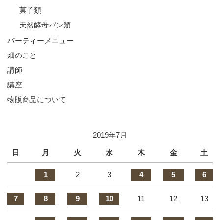
菓子類
天然酵母パン類
パーティーメニュー
畑のこと
講師
講座
物販商品について
2019年7月
日
月
火
水
木
金
土
1
2
3
4
5
6
7
8
9
10
11
12
13