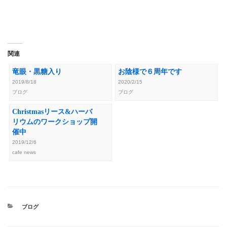
関連
竜眼・黒糖入り
お陰様で６周年です
2019/8/18
2020/2/15
ブログ
ブログ
Christmasリース&ハーバ
リウムのワークショップ開
催中
2019/12/6
cafe news
カ
ブログ
テ
ゴ