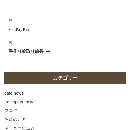
リ
ー
投
前
前
稿
の
PayPay
ナ
投
ビ
稿
次
次
ゲ
の
手作り蚊取り線香
投
ー
稿
シ
ョ
カテゴリー
ン
cafe news
free space news
ブログ
お店のこと
メニューのこと