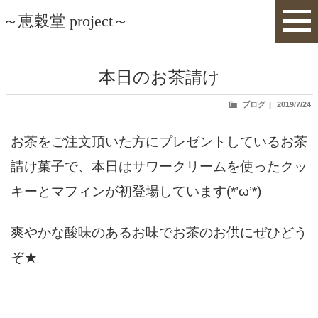
～恵穀堂 project～
本日のお茶請け
投
ブログ
2019/7/24
稿
日:
お茶をご注文頂いた方にプレゼントしているお茶
請け菓子で、本日はサワークリームを使ったクッ
キーとマフィンが初登場しています(*’ω’*)
爽やかな酸味のあるお味でお茶のお供にぜひどう
ぞ★