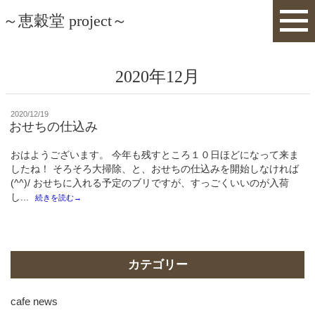
～恵穀堂 project～
2020年12月
投
2020/12/19
稿
おせちの仕込み
日:
おはようございます。 今年も残すところ１０日ほどになって来ま
したね！ そろそろ大掃除、と、おせちの仕込みを開始しなければ
(^^)/ おせちに入れる予定のブリですが、すっごくいいのが入荷
し...
続きを読む→
カテゴリー
cafe news