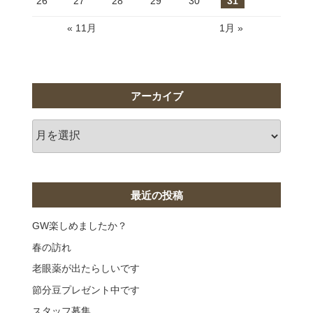
26
27
28
29
30
31
« 11月
1月 »
アーカイブ
ア
ー
カ
イ
ブ
最近の投稿
GW楽しめましたか？
春の訪れ
老眼薬が出たらしいです
節分豆プレゼント中です
スタッフ募集