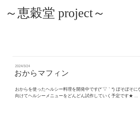
～恵穀堂 project～
投
2024/3/24
稿
おからマフィン
日:
おからを使ったヘルシー料理を開発中です(*´▽｀*) ぼそぼ
向けてヘルシーメニューをどんどん試作していく予定です★ ...