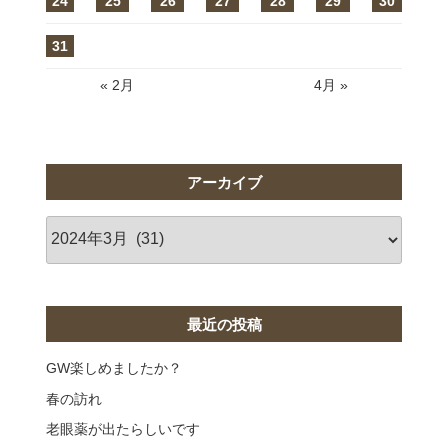
24
25
26
27
28
29
30
31
« 2月
4月 »
アーカイブ
ア
ー
カ
イ
ブ
最近の投稿
GW楽しめましたか？
春の訪れ
老眼薬が出たらしいです