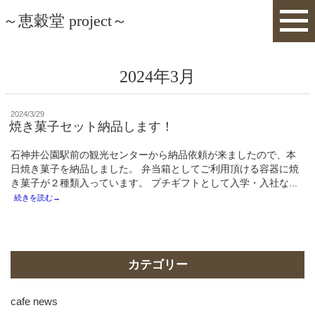
～恵穀堂 project～
2024年3月
投
2024/3/29
稿
焼き菓子セット納品します！
日:
石神井公園駅前の観光センターから納品依頼が来ましたので、本
日焼き菓子を納品しました。 弁当箱としてご利用頂ける容器に焼
き菓子が２種類入っています。 プチギフトとして入学・入社な...
続きを読む→
カテゴリー
cafe news