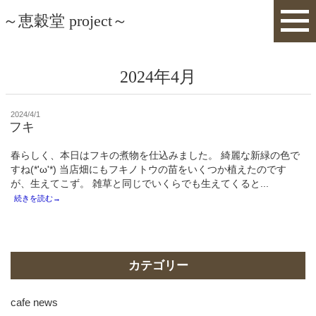
～恵穀堂 project～
2024年4月
投
2024/4/1
稿
フキ
日:
春らしく、本日はフキの煮物を仕込みました。 綺麗な新緑の色で
すね(*'ω'*) 当店畑にもフキノトウの苗をいくつか植えたのです
が、生えてこず。 雑草と同じでいくらでも生えてくると...
続きを読む→
カテゴリー
cafe news