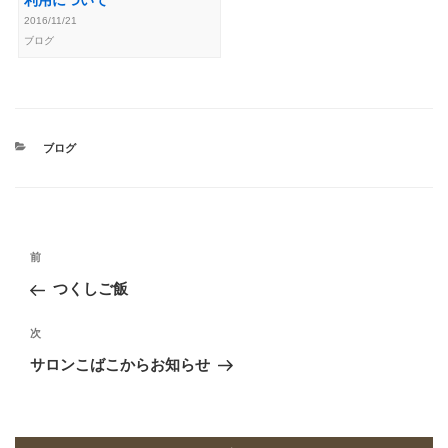
利用について
2016/11/21
ブログ
カ
ブログ
テ
ゴ
リ
ー
投
前
前
稿
の
つくしご飯
ナ
投
ビ
稿
次
次
ゲ
の
サロンこばこからお知らせ
投
ー
稿
シ
ョ