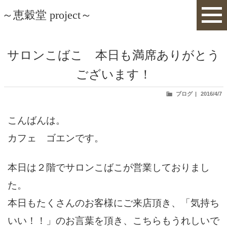
～恵穀堂 project～
サロンこばこ 本日も満席ありがとう
ございます！
投
ブログ
2016/4/7
稿
日:
こんばんは。
カフェ ゴエンです。
本日は２階でサロンこばこが営業しておりまし
た。
本日もたくさんのお客様にご来店頂き、「気持ち
いい！！」のお言葉を頂き、こちらもうれしいで